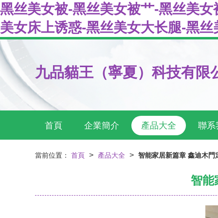
黑丝美女被-黑丝美女被艹-黑丝美女
美女床上诱惑-黑丝美女大长腿-黑丝
九品貓王（寧夏）科技有限
首頁
企業簡介
產品大全
聯系
>
>
當前位置：
首頁
產品大全
智能家居新篇章 鑫迪木門
智能