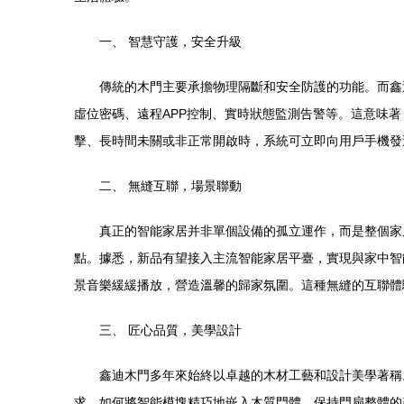
一、 智慧守護，安全升級
傳統的木門主要承擔物理隔斷和安全防護的功能。而鑫
虛位密碼、遠程APP控制、實時狀態監測告警等。這意味
擊、長時間未關或非正常開啟時，系統可立即向用戶手機發
二、 無縫互聯，場景聯動
真正的智能家居并非單個設備的孤立運作，而是整個家
點。據悉，新品有望接入主流智能家居平臺，實現與家中智
景音樂緩緩播放，營造溫馨的歸家氛圍。這種無縫的互聯體
三、 匠心品質，美學設計
鑫迪木門多年來始終以卓越的木材工藝和設計美學著稱
求。如何將智能模塊精巧地嵌入木質門體，保持門扇整體的