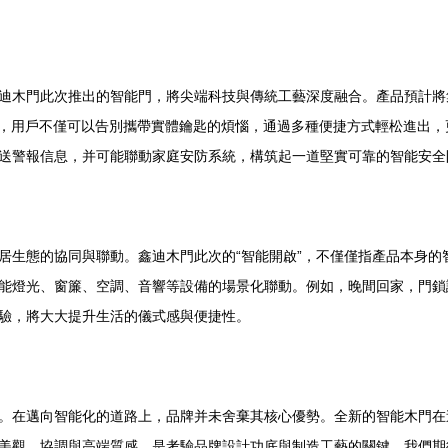
迪木門此次推出的智能門，將尖端科技與傳統工藝深度融合。產品預計將
著，用戶不僅可以告別攜帶實體鑰匙的煩惱，通過多種便捷方式輕松進出
送警報信息，并可能聯動家庭安防系統，構筑起一道堅實可靠的智能安全
居生態的協同與聯動。鑫迪木門此次的“智能開啟”，不僅僅指產品本身的
能燈光、窗簾、空調、音響等設備的場景化聯動。例如，晚間回家，門鎖
驗，將大大提升生活的儀式感與便捷性。
。在邁向智能化的道路上，品牌并未舍棄其核心優勢。全新的智能木門在
美觀、協調與高端質感，是考驗品牌設計功底與制造工藝的關鍵。我們期