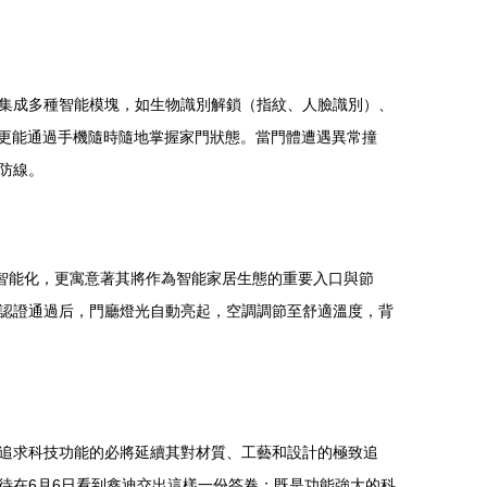
集成多種智能模塊，如生物識別解鎖（指紋、人臉識別）、
，更能通過手機隨時隨地掌握家門狀態。當門體遭遇異常撞
防線。
智能化，更寓意著其將作為智能家居生態的重要入口與節
認證通過后，門廳燈光自動亮起，空調調節至舒適溫度，背
追求科技功能的必將延續其對材質、工藝和設計的極致追
待在6月6日看到鑫迪交出這樣一份答卷：既是功能強大的科