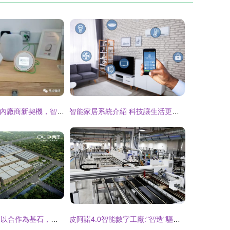
HomeKit 成為國內廠商新契機，智能家居市場會迎來變局嗎？
智能家居系統介紹 科技讓生活更便利
我樂家居談加盟 以合作為基石，攜手經銷商共拓智能家居新藍海
皮阿諾4.0智能數字工廠:"智造"驅動全案一體化家居時代