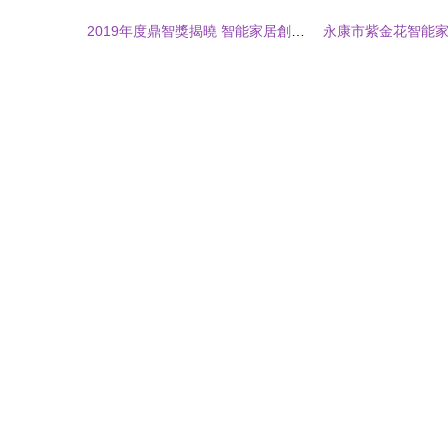
2019年度鼎智獎揭曉 智能家居創新產品閃耀杭州創新大會