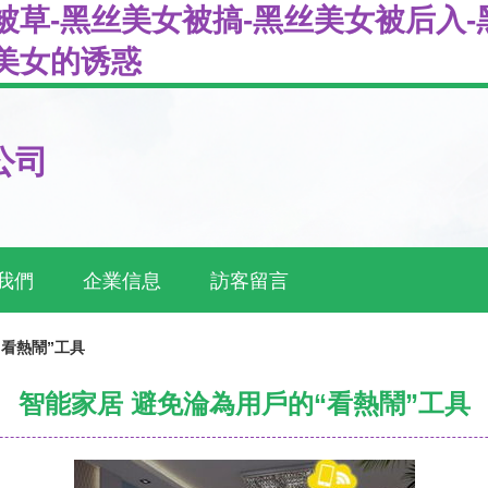
被草-黑丝美女被搞-黑丝美女被后入-
美女的诱惑
公司
我們
企業信息
訪客留言
“看熱鬧”工具
智能家居 避免淪為用戶的“看熱鬧”工具