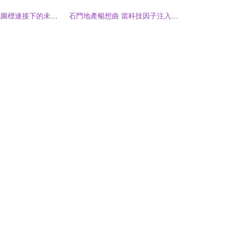
智能家居 扁平化圖標連接下的未來生活
石門地產暢想曲 當科技因子注入生活，智能家居讓美好觸手可及