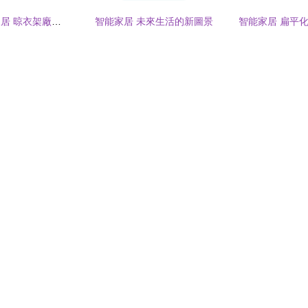
永康市紫金花智能家居 晾衣架廠家今日行情與智能家居市場展望
智能家居 未來生活的新圖景