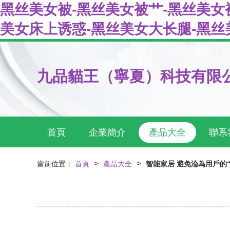
黑丝美女被-黑丝美女被艹-黑丝美女
美女床上诱惑-黑丝美女大长腿-黑丝
九品貓王（寧夏）科技有限
首頁
企業簡介
產品大全
聯系
>
>
當前位置：
首頁
產品大全
智能家居 避免淪為用戶的