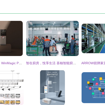
智享未來，掌控全局 WinMagic P1家庭控制中心榮膺Best of CTIS智能家居產品獎
智在廚房，悅享生活 喜柚智能廚房宣傳片幕后花絮全記錄