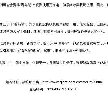
們可能會覺得“看熱鬧”比實際使用更有趣，但最終放棄長期使用。因此，
而止步于“看熱鬧”。許多智能設備收集用戶數據，用于優化服務，但如果
運營中嵌入安全機制，透明化數據使用政策，讓用戶安心享受智能生活。
場營銷往往聚焦于新奇功能，吸引用戶“看熱鬧”，但若忽視實際效益，用
引導用戶從“看熱鬧”轉向“用起來”，形成可持續的使用習慣。
聚焦實用性、簡化操作、保障安全，并傳遞長期價值，讓智能設備真正成為
如若轉載，請注明出處：http://www.bjlszx.com.cn/product/3.html
更新時間：2026-06-19 10:51:13